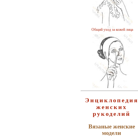
Общий уход за кожей лица
Энциклопеди
Способы вечерней очистки кожи
женских
лица
рукоделий
Вязаные женские
модели