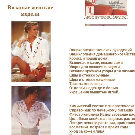
Уход за сухой и жирной кожей
лица
Вязаные женские
модели
Архив журналов "Здоровье"
Энциклопедия женских рукоделий
Энциклопедия домашнего хозяйств
Кройка и пошив дома
Самомассаж
Вышиваем сами, вяжем сами
Узоры для вязания спицами
Вязание крючком узоры для вязани
Швы и стежки ручные
Швы и стежки машинные
Трикотажные швы
Кройка и пошив дома
Отделки к одежде и белью
Украшения вышитые иглой
Химический состав и энергетическ
Справочник по лечебному питанию
Маски для кожи лица
Фитоэргономика Использование ра
Целебные свойства пищевых расте
Лекарственные растения, применяе
Косметика, возраст и время года
Уход за кожей лица