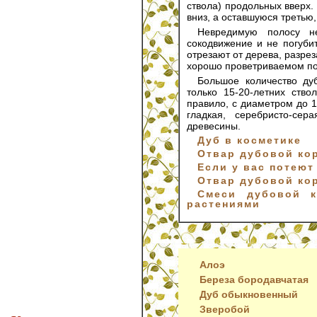
ствола) продольных вверх
вниз, а оставшуюся третью
Невредимую полосу не
сокодвижение и не погуби
отрезают от дерева, разрез
хорошо проветриваемом по
Большое количество ду
только 15-20-летних ство
правило, с диаметром до 1
гладкая, серебристо-сер
древесины.
Дуб в косметике
Отвар дубовой ко
Если у вас потеют 
Отвар дубовой ко
Смеси дубовой к
растениями
Алоэ
Береза бородавчатая
Дуб обыкновенный
Зверобой