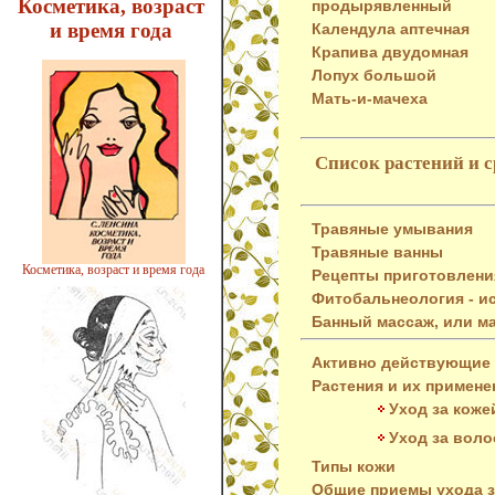
Косметика, возраст
продырявленный
и время года
Календула аптечная
Крапива двудомная
Лопух большой
Мать-и-мачеха
Список растений и 
Травяные умывания
Травяные ванны
Косметика, возраст и время года
Рецепты приготовлени
Фитобальнеология - и
Банный массаж, или м
Активно действующие 
Растения и их примене
Уход за коже
Уход за воло
Типы кожи
Общие приемы ухода з