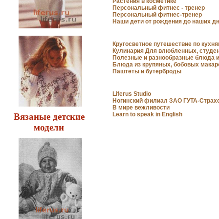
Растения в косметике
Персональный фитнес - тренер
Персональный фитнес-тренер
Наши дети от рождения до наших д
Целебные свойства пищевых
растений
Кругосветное путешествие по кухн
Уход за кожей лица и время года
Кулинария Для влюбленных, студен
Полезные и разнообразные блюда и
Блюда из крупяных, бобовых мака
Паштеты и бутерброды
Liferus Studio
Ногинский филиал ЗАО ГУТА-Страх
В мире вежливости
Learn to speak in English
Вязаные детские
модели
Веснушки
Косметика, возраст и время года