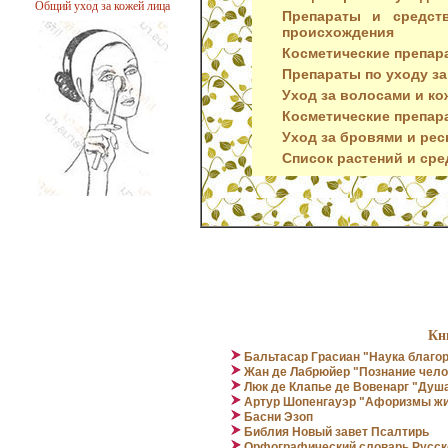
Общий уход за кожей лица
Препараты и средств
происхождения
Косметические препара
Препараты по уходу за
Уход за волосами и к
Косметические препар
Уход за бровями и ре
Список растений и ср
Способы вечерней очистки кожи
лица
Кн
Бальтасар Грасиан "Наука благо
Жан де Лабрюйер "Познание чело
Люк де Клапье де Вовенарг "Душа
Артур Шопенгауэр "Афоризмы жи
Басни Эзоп
Библия Новый завет Псалтирь
Орфографический словарь Русск