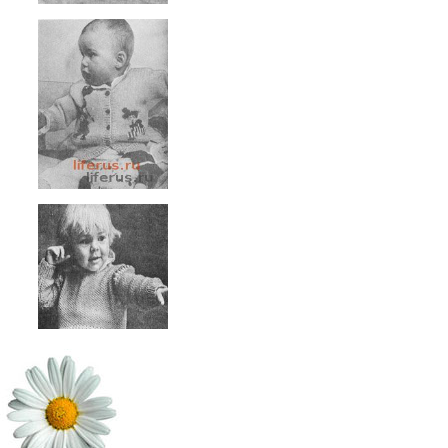
Растения в косметике
Фитоэргономика
Пигментные пятна - хлоазма
Приятного аппетита
Аллергические реакции на коже
лица и косметика Герпес