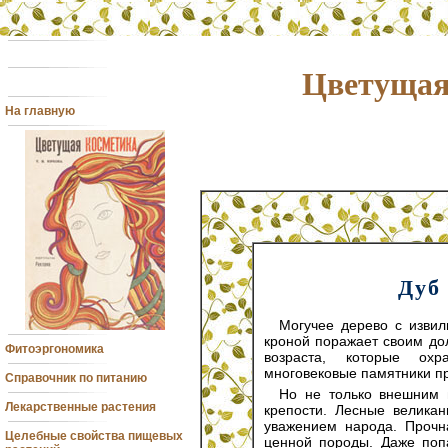
Цветущая
На главную
Дуб
Могучее дерево с извил
кроной поражает своим до
Фитоэргономика
возраста, которые охр
многовековые памятники п
Справочник по питанию
Но не только внешним 
Лекарственные растения
крепости. Лесные велика
уважением народа. Прочн
Целебные свойства пищевых
ценной породы. Даже поп