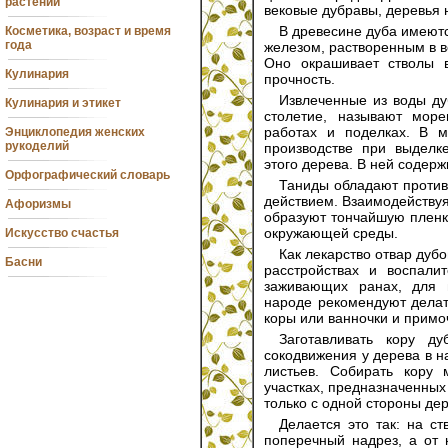
растений
вековые дубравы, деревья н
В древесине дуба имеютс
Косметика, возраст и время
года
железом, растворенным в в
Оно окрашивает стволы 
Кулинария
прочность.
Извлеченные из воды ду
Кулинария и этикет
столетие, называют мор
работах и поделках. В м
Энциклопедия женских
рукоделий
производстве при выделк
этого дерева. В ней содерж
Орфографический словарь
Таниды обладают проти
действием. Взаимодействуя
Афоризмы
образуют тончайшую пленк
окружающей среды.
Искусство счастья
Как лекарство отвар дуб
Басни
расстройствах и воспали
заживающих ранах, для 
народе рекомендуют делат
коры или ванночки и примоч
Заготавливать кору д
сокодвижения у дерева в н
листьев. Собирать кору
участках, предназначенных
только с одной стороны дер
Делается это так: на с
поперечный надрез, а от 